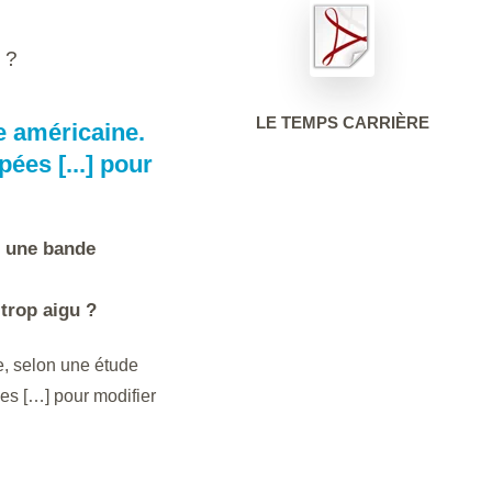
 ?
LE TEMPS CARRIÈRE
e américaine.
ées [...] pour
r une bande
 trop aigu ?
le, selon une étude
es […] pour modifier