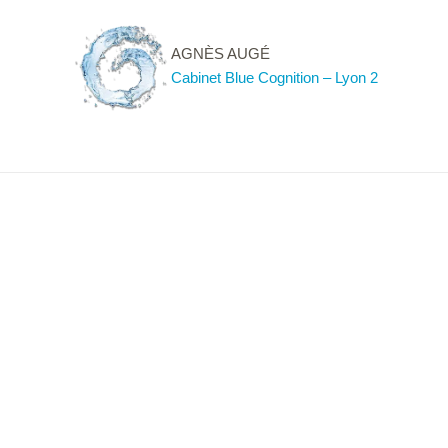
Passer
Passer
à
au
AGNÈS AUGÉ
la
contenu
Cabinet Blue Cognition – Lyon 2
navigation
principal
principale